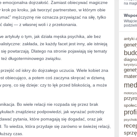
kże emocjonalna dojrzałość. Zamiast obiecywać magiczne
na magi
 krok po kroku, jak tworzyć partnerstwo, w którym obie
Wspom
zymać” mężczyznę nie oznacza przywiązać na siłę, tylko
Witajcie
 dalej — z własnej woli i z przekonania.
podzieli
e artykuły o tym, jak działa męska psychika, ale bez
antyki
alistyczne: zakłada, że każdy facet jest inny, ale istnieją
genet
ię powtarzają. Dlatego na stronie pojawiają się tematy
bud
 też długoterminowego związku.
diagno
turystyc
genet
przejść od iskry do dojrzałego uczucia. Wiele kobiet zna
mater
est obiecująco, a potem coś zaczyna skręcać w dziwną
med
orę, co się dzieje: czy to lęk przed bliskością, a może
motoryz
przyr
ikacja. Bo wiele relacji nie rozpada się przez brak
społec
prof
tykułach znajdziesz podpowiedzi, jak wyrażać potrzeby
zadawać pytania, które pomagają się dogadać, oraz jak
psycholo
rece
. To wiedza, która przydaje się zarówno w świeżej relacji,
sprzę
dłuższy czas.