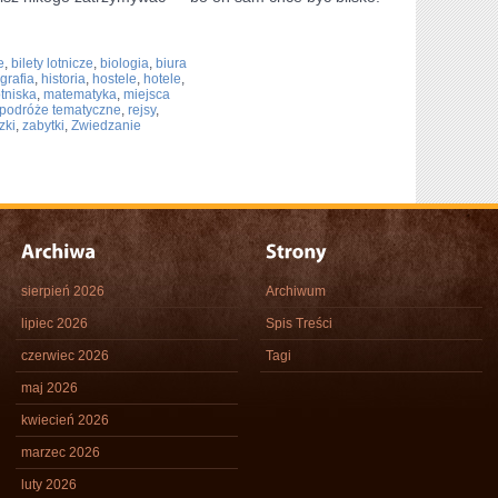
e
,
bilety lotnicze
,
biologia
,
biura
grafia
,
historia
,
hostele
,
hotele
,
otniska
,
matematyka
,
miejsca
podróże tematyczne
,
rejsy
,
zki
,
zabytki
,
Zwiedzanie
sierpień 2026
Archiwum
lipiec 2026
Spis Treści
czerwiec 2026
Tagi
maj 2026
kwiecień 2026
marzec 2026
luty 2026