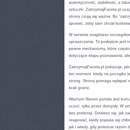
autentyczność, stabilność, a ta
sztuczki, ZatrzymajFaceta.pl uczy
strony czują się ważne. Bo “zatr
sprawić, żeby sam chciał budować
W serwisie znajdziesz szczegółow
upraszczania. To podejście jest re
pewne mechanizmy, które często s
dotyczące etapu poznawania, ale
ZatrzymajFaceta.pl pokazuje, jak 
ten moment, kiedy na początku j
stronę. Strona pomaga wyłapać w p
brak granic.
Ważnym filarem portalu jest komun
uczuć, tylko przez domysły. W ar
bez pretensji. Dowiesz się, jak 
reagować, kiedy pojawia się chłód
jak i wtedy, gdy jesteście razem 