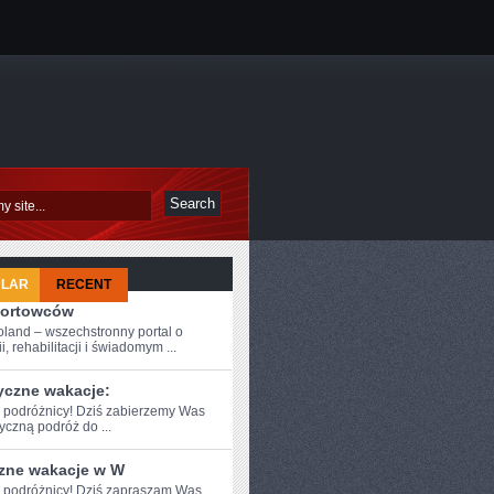
ULAR
RECENT
portowców
oland – wszechstronny portal o
i, rehabilitacji i świadomym ...
yczne wakacje:
e podróżnicy! Dziś zabierzemy Was
czną podróż do⁣ ...
zne wakacje w W
e podróżnicy! Dziś zapraszam Was