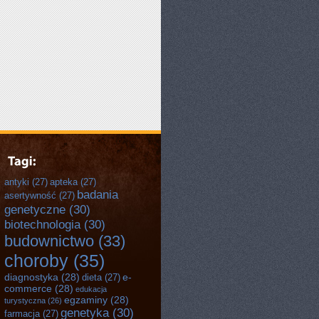
antyki
(27)
apteka
(27)
badania
asertywność
(27)
genetyczne
(30)
biotechnologia
(30)
budownictwo
(33)
choroby
(35)
diagnostyka
(28)
e-
dieta
(27)
commerce
(28)
edukacja
egzaminy
(28)
turystyczna
(26)
genetyka
(30)
farmacja
(27)