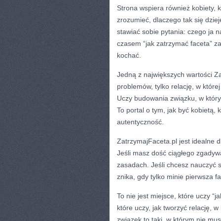
Strona wspiera również kobiety, 
zrozumieć, dlaczego tak się dzieje
stawiać sobie pytania: czego ja 
czasem “jak zatrzymać faceta” za
kochać.
Jedną z największych wartości Zat
problemów, tylko relację, w któr
Uczy budowania związku, w który
To portal o tym, jak być kobietą, 
autentyczność.
ZatrzymajFaceta.pl jest idealne d
Jeśli masz dość ciągłego zgadywa
zasadach. Jeśli chcesz nauczyć s
znika, gdy tylko minie pierwsza 
To nie jest miejsce, które uczy “j
które uczy, jak tworzyć relację, 
związek to taki, w którym nie mu