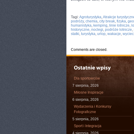
CATEGORIES:
TURYSTYKA, PODRÓŻE
Tagi:
Agroturystyka
,
Atrakcje turystyczn
podróży
,
chemia
,
city break
,
fizyka
,
geo
humanistyka
,
kemping
,
linie lotnicze
,
l
historyczne
,
noclegi
,
podróże lotnicze
,
statki
,
turystyka
,
urlop
,
wakacje
,
wyciec
Comments are closed.
Dla sportowców
7 sierpnia, 2026
Miłosne Inspiracje
6 sierpnia, 2026
Wydarzenia i Konkursy
Fotograficzne
5 sierpnia, 2026
Sport i Integracja
4 sierpnia, 2026