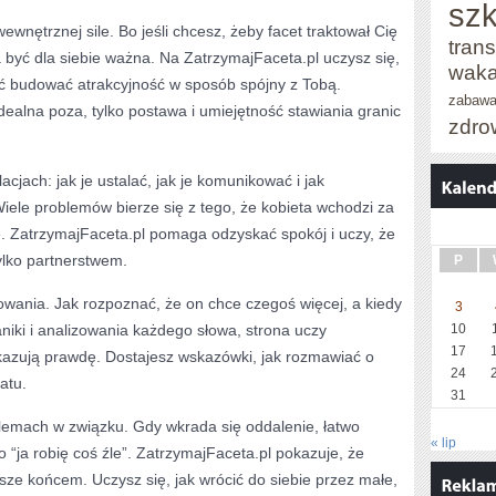
szk
wnętrznej sile. Bo jeśli chcesz, żeby facet traktował Cię
trans
być dla siebie ważna. Na ZatrzymajFaceta.pl uczysz się,
waka
ąć budować atrakcyjność w sposób spójny z Tobą.
zabaw
idealna poza, tylko postawa i umiejętność stawiania granic
zdro
cjach: jak je ustalać, jak je komunikować i jak
Wiele problemów bierze się z tego, że kobieta wchodzi za
 ZatrzymajFaceta.pl pomaga odzyskać spokój i uczy, że
ylko partnerstwem.
P
wania. Jak rozpoznać, że on chce czegoś więcej, a kiedy
3
aniki i analizowania każdego słowa, strona uczy
10
17
azują prawdę. Dostajesz wskazówki, jak rozmawiać o
24
atu.
31
oblemach w związku. Gdy wkrada się oddalenie, łatwo
« lip
bo “ja robię coś źle”. ZatrzymajFaceta.pl pokazuje, że
ze końcem. Uczysz się, jak wrócić do siebie przez małe,