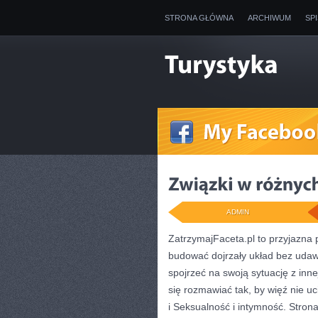
STRONA GŁÓWNA
ARCHIWUM
SP
ADMIN
ZatrzymajFaceta.pl to przyjazna p
budować dojrzały układ bez udaw
spojrzeć na swoją sytuację z inn
się rozmawiać tak, by więź nie u
i Seksualność i intymność. Strona