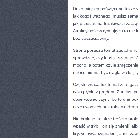
Dużo miejsca poświęcono także we
jak kogoś ważnego, musisz sama 
jak przestać nadskakiwać i zacz
Atrakcyjność w tym ujęciu to nie 
bez poczucia winy.
Strona porusza temat zasad w rela
sprawdzać, czy ktoś je szanuje. 
mocno, a potem czuje zmęczenie.
miłość nie ma być ciągłą walką, t
Często wraca też temat zaangażo
tylko płynie z prądem. Zamiast p
obserwować czyny, bo to one pok
oczekiwaniach bez robienia dram
Nie brakuje tu także treści o pr
wpaść w tryb: “on się zmienił” al
kryzys bywa sygnałem, a nie zaws