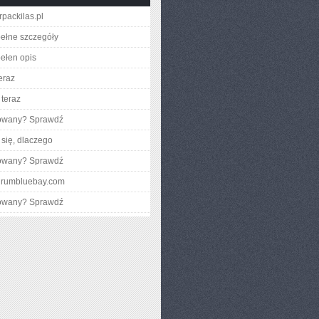
arpackilas.pl
ełne szczegóły
ełen opis
eraz
teraz
gowany? Sprawdź
się, dlaczego
gowany? Sprawdź
odrumbluebay.com
gowany? Sprawdź