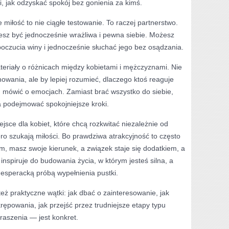
, jak odzyskać spokój bez gonienia za kimś.
miłość to nie ciągłe testowanie. To raczej partnerstwo.
esz być jednocześnie wrażliwa i pewna siebie. Możesz
oczucia winy i jednocześnie słuchać jego bez osądzania.
ateriały o różnicach między kobietami i mężczyznami. Nie
howania, ale by lepiej rozumieć, dlaczego ktoś reaguje
u mówić o emocjach. Zamiast brać wszystko do siebie,
la podejmować spokojniejsze kroki.
jsce dla kobiet, które chcą rozkwitać niezależnie od
ero szukają miłości. Bo prawdziwa atrakcyjność to często
em, masz swoje kierunek, a związek staje się dodatkiem, a
inspiruje do budowania życia, w którym jesteś silna, a
 desperacką próbą wypełnienia pustki.
też praktyczne wątki: jak dbać o zainteresowanie, jak
krępowania, jak przejść przez trudniejsze etapy typu
raszenia — jest konkret.