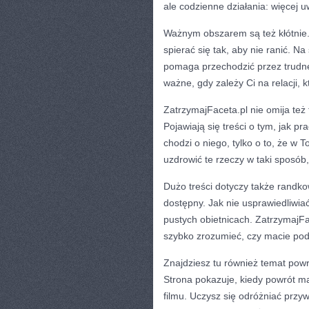
ale codzienne działania: więcej u
Ważnym obszarem są też kłótnie. N
spierać się tak, aby nie ranić. Na
pomaga przechodzić przez trudn
ważne, gdy zależy Ci na relacji, k
ZatrzymajFaceta.pl nie omija też 
Pojawiają się treści o tym, jak 
chodzi o niego, tylko o to, że w
uzdrowić te rzeczy w taki sposób,
Dużo treści dotyczy także randko
dostępny. Jak nie usprawiedliwiać
pustych obietnicach. ZatrzymajFa
szybko zrozumieć, czy macie pod
Znajdziesz tu również temat powr
Strona pokazuje, kiedy powrót m
filmu. Uczysz się odróżniać przy