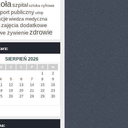
oła
szpital
sztuka cyfrowa
port publiczny
urlop
cje
wiedza medyczna
zajęcia dodatkowe
a
zdrowie
we żywienie
SIERPIEŃ 2026
W
Ś
C
P
S
N
1
2
4
5
6
7
8
9
11
12
13
14
15
16
18
19
20
21
22
23
25
26
27
28
29
30