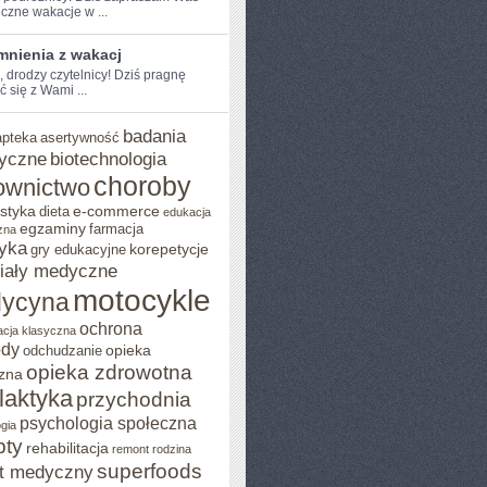
czne wakacje w ...
nienia z wakacj
, ⁣drodzy ‌czytelnicy! Dziś ​pragnę
ć się z Wami ...
badania
apteka
asertywność
yczne
biotechnologia
choroby
ownictwo
styka
e-commerce
dieta
edukacja
egzaminy
farmacja
zna
yka
korepetycje
gry edukacyjne
iały medyczne
motocykle
ycyna
ochrona
acja klasyczna
ody
opieka
odchudzanie
opieka zdrowotna
zna
ilaktyka
przychodnia
psychologia społeczna
gia
pty
rehabilitacja
remont
rodzina
superfoods
t medyczny