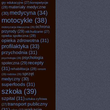
korepetycje
gry edukacyjne
(27)
materiały medyczne
(28)
medycyna
(34)
(30)
motocykle
(38)
ochrona
motoryzacja klasyczna
(26)
przyrody
(29)
odchudzanie
(27)
opieka społeczna
(28)
opieka zdrowotna
(31)
profilaktyka
(33)
przychodnia
(31)
psychologia
psychologia
(26)
recepty
społeczna
(29)
(31)
rehabilitacja
(28)
remont
sprzęt
(26)
rodzina
(26)
medyczny
(30)
superfoods
(31)
szkoła
(39)
szpital
(31)
sztuka cyfrowa
transport publiczny
(27)
(31)
wakacje