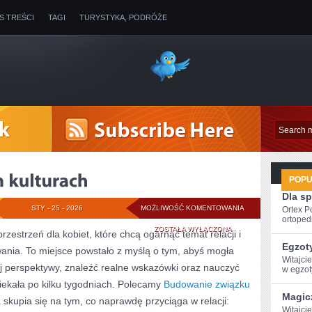
IS TREŚCI
TAGI
TURYSTYKA, PODRÓŻE
POP
Dla s
ZWIĄZKI
STY - 25 - 2026
MOŻLIWOŚĆ KOMENTOWANIA
Ortex P
ortopedi
W
ZOSTAŁA WYŁĄCZONA
rzestrzeń dla kobiet, które chcą ogarnąć temat relacji i
Egzot
ania. To miejsce powstało z myślą o tym, abyś mogła
RÓŻNYCH
Witajci
ej perspektywy, znaleźć realne wskazówki oraz nauczyć
w egzoty
KULTURACH
ciekała po kilku tygodniach. Polecamy
Budowanie związku
Magic
 skupia się na tym, co naprawdę przyciąga w relacji:
Witajci