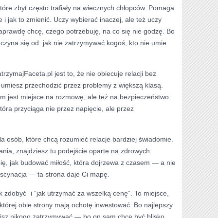
które zbyt często trafiały na wiecznych chłopców. Pomaga
 i jak to zmienić. Uczy wybierać inaczej, ale też uczy
naprawdę chcę, czego potrzebuję, na co się nie godzę. Bo
czyna się od: jak nie zatrzymywać kogoś, kto nie umie
rzymajFaceta.pl jest to, że nie obiecuje relacji bez
ej umiesz przechodzić przez problemy z większą klasą.
m jest miejsce na rozmowę, ale też na bezpieczeństwo.
która przyciąga nie przez napięcie, ale przez
la osób, które chcą rozumieć relacje bardziej świadomie.
nia, znajdziesz tu podejście oparte na zdrowych
ię, jak budować miłość, która dojrzewa z czasem — a nie
fascynacja — ta strona daje Ci mapę.
ak zdobyć” i “jak utrzymać za wszelką cenę”. To miejsce,
w której obie strony mają ochotę inwestować. Bo najlepszy
sisz nikogo zatrzymywać — bo on sam chce być blisko.