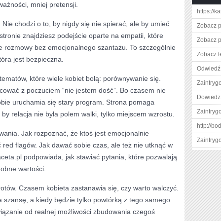
ważności, mniej pretensji.
https://k
ie chodzi o to, by nigdy się nie spierać, ale by umieć
Zobacz p
 stronie znajdziesz podejście oparte na empatii, które
Zobacz p
e rozmowy bez emocjonalnego szantażu. To szczególnie
Zobacz t
tóra jest bezpieczna.
Odwiedź 
tematów, które wiele kobiet bolą: porównywanie się.
Zaintry
pracować z poczuciem “nie jestem dość”. Bo czasem nie
Dowiedz 
 Tobie uruchamia się stary program. Strona pomaga
Zaintry
 by relacja nie była polem walki, tylko miejscem wzrostu.
http://b
wania. Jak rozpoznać, że ktoś jest emocjonalnie
Zaintry
 red flagów. Jak dawać sobie czas, ale też nie utknąć w
ceta.pl podpowiada, jak stawiać pytania, które pozwalają
obne wartości.
otów. Czasem kobieta zastanawia się, czy warto walczyć.
a szansę, a kiedy będzie tylko powtórką z tego samego
wiązanie od realnej możliwości zbudowania czegoś