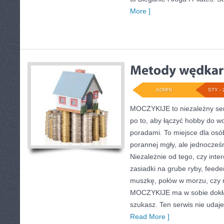
More ]
ADMIN
STY - 
MOCZYKIJE to niezależny serw
po to, aby łączyć hobby do w
poradami. To miejsce dla osó
porannej mgły, ale jednocześn
Niezależnie od tego, czy inte
zasiadki na grube ryby, feede
muszkę, połów w morzu, czy
MOCZYKIJE ma w sobie dokład
szukasz. Ten serwis nie udaj
Read More ]