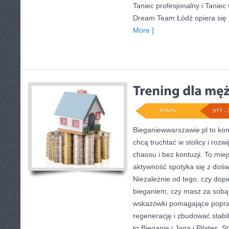
Taniec profesjonalny i Taniec
Dream Team Łódź opiera się 
More ]
ADMIN
STY - 
Bieganiewwarszawie.pl to kon
chcą truchtać w stolicy i roz
chaosu i bez kontuzji. To mie
aktywność spotyka się z doś
Niezależnie od tego, czy dop
bieganiem, czy masz za sobą w
wskazówki pomagające popraw
regenerację i zbudować stabi
to Bieganie i Joga i Pilates. 