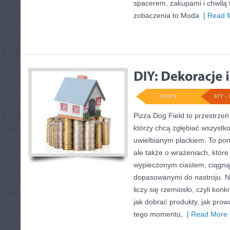
spacerem, zakupami i chwilą t
zobaczenia to Moda
[ Read M
ADMIN
STY - 
Pizza Dog Field to przestrzeń
którzy chcą zgłębiać wszystko
uwielbianym plackiem. To port
ale także o wrażeniach, które
wypieczonym ciastem, ciągną
dopasowanymi do nastroju. N
liczy się rzemiosło, czyli kon
jak dobrać produkty, jak prow
tego momentu,
[ Read More 