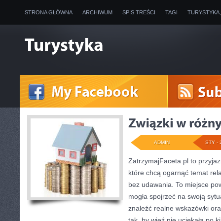
STRONA GŁÓWNA
ARCHIWUM
SPIS TREŚCI
TAGI
TURYSTYKA
ADMIN
STY - 
ZatrzymajFaceta.pl to przyjaz
które chcą ogarnąć temat rela
bez udawania. To miejsce pow
mogła spojrzeć na swoją sytua
znaleźć realne wskazówki or
tak, by więź nie uciekała po 