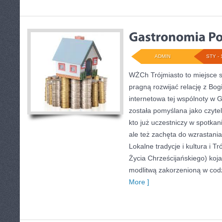
ADMIN
STY - 
WŻCh Trójmiasto to miejsce sp
pragną rozwijać relację z Bo
internetowa tej wspólnoty w 
została pomyślana jako czyte
kto już uczestniczy w spotkani
ale też zachęta do wzrastani
Lokalne tradycje i kultura i 
Życia Chrześcijańskiego) koj
modlitwą zakorzenioną w codz
More ]