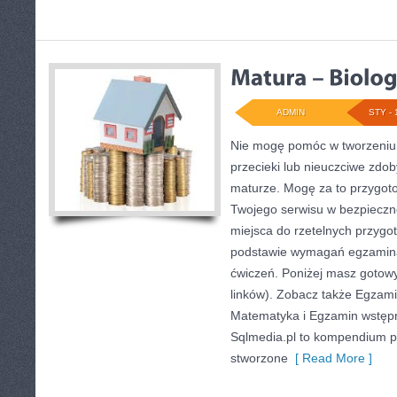
ADMIN
STY - 
Nie mogę pomóc w tworzeniu t
przecieki lub nieuczciwe zdo
maturze. Mogę za to przygoto
Twojego serwisu w bezpiecznej
miejsca do rzetelnych przygo
podstawie wymagań egzamina
ćwiczeń. Poniżej masz gotow
linków). Zobacz także Egzami
Matematyka i Egzamin wstępny
Sqlmedia.pl to kompendium 
stworzone
[ Read More ]