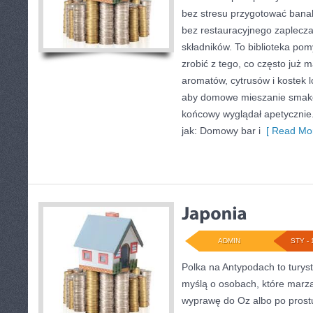
bez stresu przygotować banal
bez restauracyjnego zaplecza
składników. To biblioteka pomy
zrobić z tego, co często już 
aromatów, cytrusów i kostek l
aby domowe mieszanie smakó
końcowy wyglądał apetycznie.
jak: Domowy bar i
[ Read Mor
ADMIN
STY - 
Polka na Antypodach to turyst
myślą o osobach, które marzą
wyprawę do Oz albo po prostu