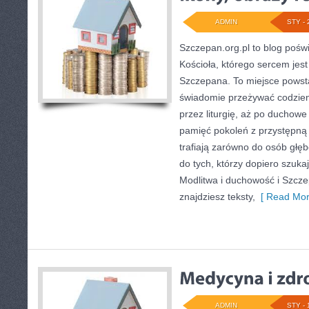
ADMIN
STY - 
Szczepan.org.pl to blog pośw
Kościoła, którego sercem jest 
Szczepana. To miejsce powsta
świadomie przeżywać codzien
przez liturgię, aż po duchowe
pamięć pokoleń z przystępną n
trafiają zarówno do osób głę
do tych, którzy dopiero szuka
Modlitwa i duchowość i Szcz
znajdziesz teksty,
[ Read Mor
ADMIN
STY - 