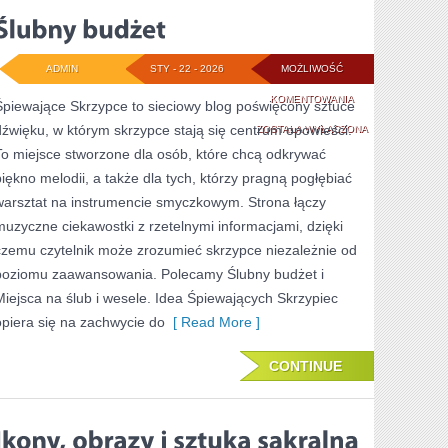
ADMIN
STY - 22 - 2026
MOŻLIWOŚĆ
ŚLUBNY
KOMENTOWANIA
Śpiewające Skrzypce to sieciowy blog poświęcony sztuce
dźwięku, w którym skrzypce stają się centrum opowieści.
BUDŻET
ZOSTAŁA WYŁĄCZONA
To miejsce stworzone dla osób, które chcą odkrywać
piękno melodii, a także dla tych, którzy pragną pogłębiać
warsztat na instrumencie smyczkowym. Strona łączy
muzyczne ciekawostki z rzetelnymi informacjami, dzięki
czemu czytelnik może zrozumieć skrzypce niezależnie od
poziomu zaawansowania. Polecamy Ślubny budżet i
Miejsca na ślub i wesele. Idea Śpiewających Skrzypiec
opiera się na zachwycie do
[ Read More ]
CONTINUE