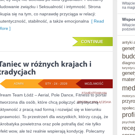
Witajci
Budowanie związku i Seksualność i intymność. Strona
na magi
skupia się na tym, co naprawdę przyciąga w relacji:
Wspom
autentyczność, stabilność, a także emocjonalna
[ Read
Witajcie
More ]
podzieli
CONTINUE
antyki
genet
bud
diagno
turystyc
genet
mater
ADMIN
STY - 24 - 2026
MOŻLIWOŚĆ
med
TANIEC
KOMENTOWANIA
Dream Team Łódź – Aerial, Pole Dance, Fitness to portal
motoryz
przyr
stworzona dla osób, które chcą połączyć artystyczną
W
ZOSTAŁA WYŁĄCZONA
społec
aktywność z pracą nad formą i rozwijać się w kierunku
RÓŻNYCH
prof
sprawności. To przestrzeń dla wszystkich, którzy czują, że
KRAJACH
psycholo
akrobatyka powietrzna oraz pole potrafią dać nie tylko
rece
I
efekt wow, ale też realnie wspierają kondycję. Polecamy