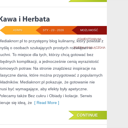
ADMIN
STY - 23 - 2026
MOŻLIWOŚĆ
KAWA
KOMENTOWANIA
Mediaknorr.pl to przystępny blog kulinarny, który powstał z
myślą o osobach szukających prostych rozwiązań w
I
ZOSTAŁA WYŁĄCZONA
kuchni. To miejsce dla tych, którzy chcą gotować bez
HERBATA
zbędnych komplikacji, a jednocześnie cenią wyrazistość
domowych potraw. Na stronie znajdziesz inspiracje na
klasyczne dania, które można przygotować z popularnych
składników. Mediaknorr.pl pokazuje, że gotowanie nie
musi być wymagające, aby efekty były apetyczne.
Polecamy także Bez cukru i Obiady i kolacje. Serwis
ieruje się ideą, że
[ Read More ]
CONTINUE