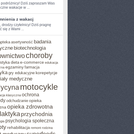
e podróżnicy! Dziś zapraszam Was
czne wakacje w ...
nienia z wakacj
, ⁣drodzy ‌czytelnicy! Dziś ​pragnę
ć się z Wami ...
badania
apteka
asertywność
yczne
biotechnologia
choroby
ownictwo
styka
e-commerce
dieta
edukacja
egzaminy
farmacja
zna
yka
korepetycje
gry edukacyjne
iały medyczne
motocykle
ycyna
ochrona
acja klasyczna
ody
opieka
odchudzanie
opieka zdrowotna
zna
ilaktyka
przychodnia
psychologia społeczna
gia
pty
rehabilitacja
remont
rodzina
superfoods