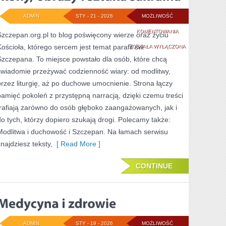
ADMIN
STY - 21 - 2026
MOŻLIWOŚĆ
IKONY,
KOMENTOWANIA
Szczepan.org.pl to blog poświęcony wierze oraz życiu
Kościoła, którego sercem jest temat parafii św.
OBRAZY
ZOSTAŁA WYŁĄCZONA
Szczepana. To miejsce powstało dla osób, które chcą
I
świadomie przeżywać codzienność wiary: od modlitwy,
SZTUKA
przez liturgię, aż po duchowe umocnienie. Strona łączy
SAKRALNA
pamięć pokoleń z przystępną narracją, dzięki czemu treści
trafiają zarówno do osób głęboko zaangażowanych, jak i
do tych, którzy dopiero szukają drogi. Polecamy także:
Modlitwa i duchowość i Szczepan. Na łamach serwisu
znajdziesz teksty,
[ Read More ]
CONTINUE
ADMIN
STY - 19 - 2026
MOŻLIWOŚĆ