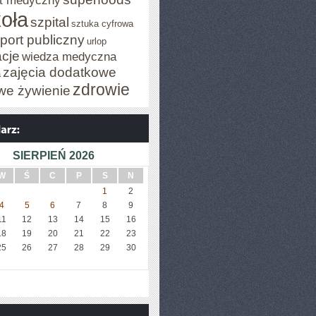
t medyczny
oła
szpital
sztuka cyfrowa
port publiczny
urlop
cje
wiedza medyczna
zajęcia dodatkowe
a
zdrowie
we żywienie
SIERPIEŃ 2026
W
Ś
C
P
S
N
1
2
4
5
6
7
8
9
11
12
13
14
15
16
18
19
20
21
22
23
25
26
27
28
29
30