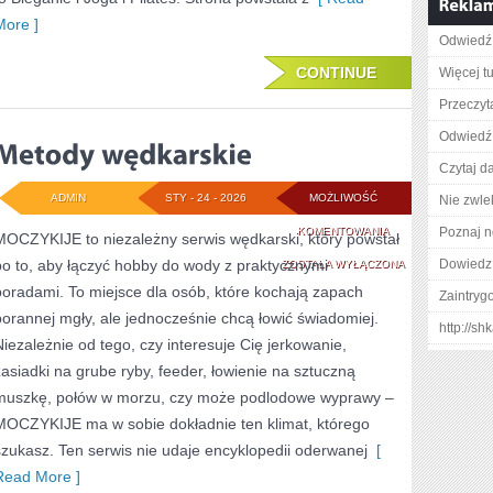
More ]
Odwiedź 
CONTINUE
Więcej tu
Przeczyta
Odwiedź 
Czytaj da
ADMIN
STY - 24 - 2026
MOŻLIWOŚĆ
Nie zwlek
METODY
KOMENTOWANIA
Poznaj n
MOCZYKIJE to niezależny serwis wędkarski, który powstał
po to, aby łączyć hobby do wody z praktycznymi
WĘDKARSKIE
Dowiedz 
ZOSTAŁA WYŁĄCZONA
poradami. To miejsce dla osób, które kochają zapach
Zaintry
porannej mgły, ale jednocześnie chcą łowić świadomiej.
http://s
Niezależnie od tego, czy interesuje Cię jerkowanie,
zasiadki na grube ryby, feeder, łowienie na sztuczną
muszkę, połów w morzu, czy może podlodowe wyprawy –
MOCZYKIJE ma w sobie dokładnie ten klimat, którego
szukasz. Ten serwis nie udaje encyklopedii oderwanej
[
Read More ]