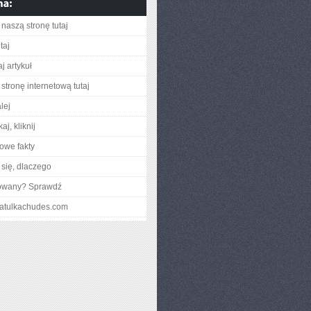
naszą stronę tutaj
taj
j artykuł
stronę internetową tutaj
lej
aj, kliknij
owe fakty
się, dlaczego
gowany? Sprawdź
hkatulkachudes.com