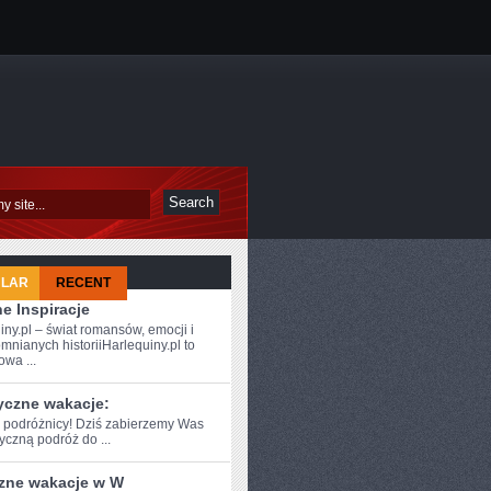
ULAR
RECENT
e Inspiracje
iny.pl – świat romansów, emocji i
mnianych historiiHarlequiny.pl to
owa ...
yczne wakacje:
e podróżnicy! Dziś zabierzemy Was
czną podróż do⁣ ...
zne wakacje w W