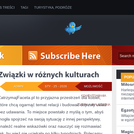
IS TREŚCI
TAGI
TURYSTYKA, PODRÓŻE
POP
Miłosn
ADMIN
STY - 25 - 2026
MOŻLIWOŚĆ
Harlequ
niezapo
ZWIĄZKI
KOMENTOWANIA
ZatrzymajFaceta.pl to przyjazna przestrzeń dla kobiet,
internet
które chcą ogarnąć temat relacji i budować dojrzały układ
W
ZOSTAŁA WYŁĄCZONA
Egzot
bez udawania. To miejsce powstało z myślą o tym, abyś
RÓŻNYCH
Witajci
mogła spojrzeć na swoją sytuację z innej perspektywy,
w egzoty
KULTURACH
znaleźć realne wskazówki oraz nauczyć się rozmawiać
Magic
tak, by więź nie uciekała po kilku tygodniach. Polecamy