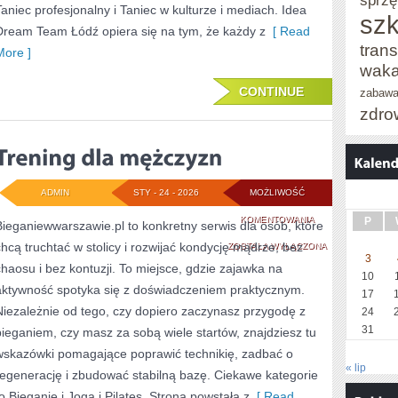
sprzę
Taniec profesjonalny i Taniec w kulturze i mediach. Idea
TRADYCJACH
szk
Dream Team Łódź opiera się na tym, że każdy z
[ Read
trans
More ]
waka
CONTINUE
zabaw
zdro
ADMIN
STY - 24 - 2026
MOŻLIWOŚĆ
TRENING
KOMENTOWANIA
P
Bieganiewwarszawie.pl to konkretny serwis dla osób, które
chcą truchtać w stolicy i rozwijać kondycję mądrze, bez
DLA
ZOSTAŁA WYŁĄCZONA
3
chaosu i bez kontuzji. To miejsce, gdzie zajawka na
MĘŻCZYZN
10
aktywność spotyka się z doświadczeniem praktycznym.
17
Niezależnie od tego, czy dopiero zaczynasz przygodę z
24
31
bieganiem, czy masz za sobą wiele startów, znajdziesz tu
wskazówki pomagające poprawić technikię, zadbać o
« lip
regenerację i zbudować stabilną bazę. Ciekawe kategorie
to Bieganie i Joga i Pilates. Strona powstała z
[ Read