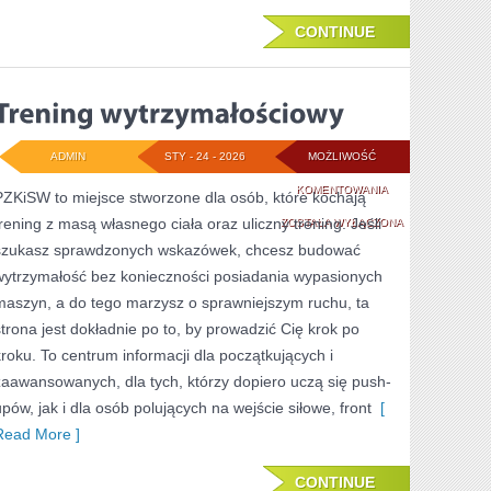
CONTINUE
ADMIN
STY - 24 - 2026
MOŻLIWOŚĆ
TRENING
KOMENTOWANIA
PZKiSW to miejsce stworzone dla osób, które kochają
trening z masą własnego ciała oraz uliczny trening. Jeśli
WYTRZYMAŁOŚCI
ZOSTAŁA WYŁĄCZONA
szukasz sprawdzonych wskazówek, chcesz budować
wytrzymałość bez konieczności posiadania wypasionych
maszyn, a do tego marzysz o sprawniejszym ruchu, ta
strona jest dokładnie po to, by prowadzić Cię krok po
kroku. To centrum informacji dla początkujących i
zaawansowanych, dla tych, którzy dopiero uczą się push-
upów, jak i dla osób polujących na wejście siłowe, front
[
Read More ]
CONTINUE