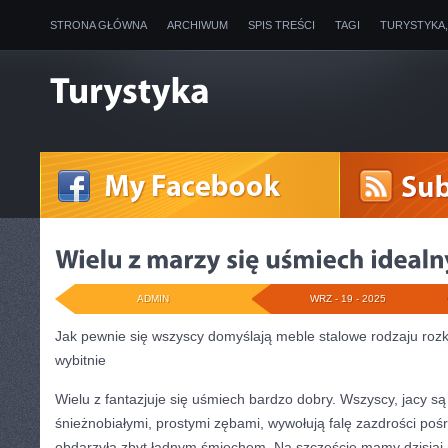
STRONA GŁÓWNA
ARCHIWUM
SPIS TREŚCI
TAGI
TURYSTYKA
ADMIN
WRZ - 19 - 2025
Jak pewnie się wszyscy domyślają meble stalowe rodzaju rozk
wybitnie
Wielu z fantazjuje się uśmiech bardzo dobry. Wszyscy, jacy są
śnieżnobiałymi, prostymi zębami, wywołują falę zazdrości pośró
obdarzyła zbyt ładnym śmiechem. Na szczęście mamy dzisiaj 