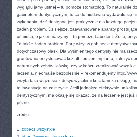
wyglądu jamy ustnej – tu pomoże stomatolog. To naturalnie 
gabinetom dentystycznym, to co do niedawna wydawało się n
wykonania, dziś dostępne jest praktycznie dla każdego pacjen
żaden problem. Dzisiejsze, zaawansowane aparaty prostuj
uśmiech, o jakim marzymy – tu pomoże Labsdent. Żółte, brzyd
To także żaden problem. Parę wizyt w gabinecie dentystyczny
dotychczasowy blask. Dla wyśmienitego dentysty nie ma rzecz
gruntownie przystosować kształt i odcień implantu, założyć d
naturalnych zębów licówkę, czy w końcu zrealizować wszelkie
leczenia, nieomalże bezboleśnie – rekomendujemy http://www.
wizyta taka wiąże się z dosyć wysokimi kosztami za usługę, n
to inwestycja na całe życie. Jeśli jednakże efektywnie unikali
dentystycznym, ma okazję się okazać, że na leczenie jest już 
późno.
źródło:
———————————
1.
zobacz wszystkie
2.
https://www.joyfitnessclub.pl