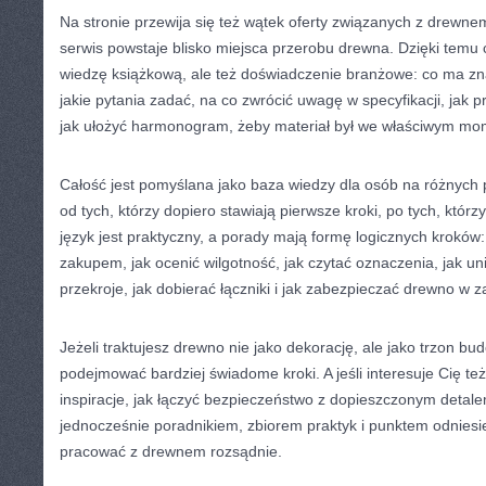
Na stronie przewija się też wątek oferty związanych z drewnem
serwis powstaje blisko miejsca przerobu drewna. Dzięki temu cz
wiedzę książkową, ale też doświadczenie branżowe: co ma zn
jakie pytania zadać, na co zwrócić uwagę w specyfikacji, jak 
jak ułożyć harmonogram, żeby materiał był we właściwym mo
Całość jest pomyślana jako baza wiedzy dla osób na różnyc
od tych, którzy dopiero stawiają pierwsze kroki, po tych, któr
język jest praktyczny, a porady mają formę logicznych kroków
zakupem, jak ocenić wilgotność, jak czytać oznaczenia, jak un
przekroje, jak dobierać łączniki i jak zabezpieczać drewno w z
Jeżeli traktujesz drewno nie jako dekorację, ale jako trzon bu
podejmować bardziej świadome kroki. A jeśli interesuje Cię te
inspiracje, jak łączyć bezpieczeństwo z dopieszczonym detalem
jednocześnie poradnikiem, zbiorem praktyk i punktem odniesi
pracować z drewnem rozsądnie.