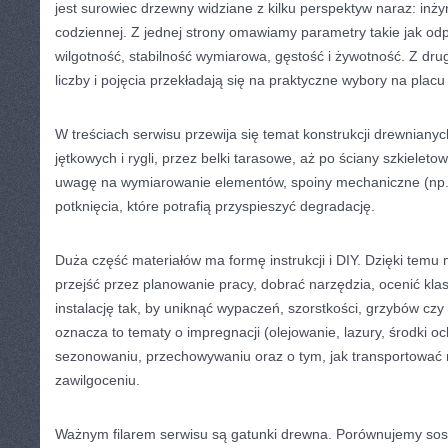
jest surowiec drzewny widziane z kilku perspektyw naraz: inżyni
codziennej. Z jednej strony omawiamy parametry takie jak o
wilgotność, stabilność wymiarowa, gęstość i żywotność. Z drug
liczby i pojęcia przekładają się na praktyczne wybory na plac
W treściach serwisu przewija się temat konstrukcji drewnianyc
jętkowych i rygli, przez belki tarasowe, aż po ściany szkielet
uwagę na wymiarowanie elementów, spoiny mechaniczne (np. 
potknięcia, które potrafią przyspieszyć degradację.
Duża część materiałów ma formę instrukcji i DIY. Dzięki temu
przejść przez planowanie pracy, dobrać narzędzia, ocenić kla
instalację tak, by uniknąć wypaczeń, szorstkości, grzybów czy
oznacza to tematy o impregnacji (olejowanie, lazury, środki o
sezonowaniu, przechowywaniu oraz o tym, jak transportować ma
zawilgoceniu.
Ważnym filarem serwisu są gatunki drewna. Porównujemy so