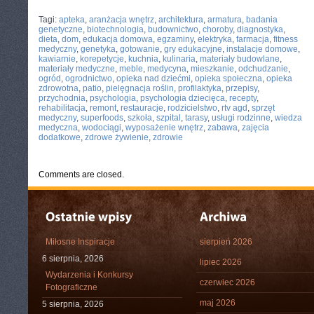
CATEGORIES:
TURYSTYKA, PODRÓŻE
Tagi:
apteka
,
aranżacja wnętrz
,
architektura
,
armatura
,
badania
genetyczne
,
biotechnologia
,
budownictwo
,
choroby
,
diagnostyka
,
dieta
,
dom
,
edukacja domowa
,
egzaminy
,
elektryka
,
farmacja
,
fitness
medyczny
,
genetyka
,
gotowanie
,
gry edukacyjne
,
instalacje domowe
,
kawiarnie
,
korepetycje
,
kuchnia
,
kulinaria
,
materiały budowlane
,
materiały medyczne
,
meble
,
medycyna
,
mieszkanie
,
odchudzanie
,
ogród
,
ogrodnictwo
,
opieka nad dziećmi
,
opieka społeczna
,
opieka
zdrowotna
,
patio
,
pielęgnacja roślin
,
profilaktyka
,
przepisy
,
przychodnia
,
psychologia
,
psychologia dziecięca
,
recepty
,
rehabilitacja
,
remont
,
restauracje
,
rodzicielstwo
,
rtv agd
,
sprzęt
medyczny
,
superfoods
,
szkoła
,
szpital
,
tarasy
,
usługi rodzinne
,
wiedza
medyczna
,
wodociągi
,
wyposażenie wnętrz
,
zabawa
,
zajęcia
dodatkowe
,
zdrowe żywienie
,
zdrowie
Comments are closed.
Miłosne Inspiracje
sierpień 2026
6 sierpnia, 2026
lipiec 2026
Wydarzenia i Konkursy
czerwiec 2026
Fotograficzne
maj 2026
5 sierpnia, 2026