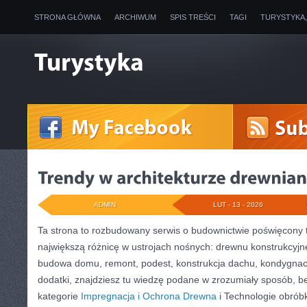
STRONA GŁÓWNA
ARCHIWUM
SPIS TREŚCI
TAGI
TURYSTYKA
ADMIN
LUT - 13 - 2026
Ta strona to rozbudowany serwis o budownictwie poświęcony t
największą różnicę w ustrojach nośnych: drewnu konstrukcyjne
budowa domu, remont, podest, konstrukcja dachu, kondygnac
dodatki, znajdziesz tu wiedzę podane w zrozumiały sposób, b
kategorie
Impregnacja i Ochrona Drewna
i Technologie obrób