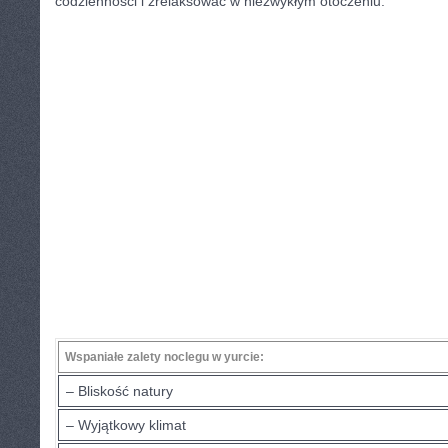
codzienności i zrelaksować ⁣w ⁢niezwykłym otoczeniu.
Wspaniałe zalety noclegu ‍w yurcie:
– Bliskość natury
– ‍Wyjątkowy​ klimat