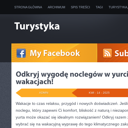
STRONA GŁÓWNA
ARCHIWUM
SPIS TREŚCI
TAGI
TURYSTYKA
ADMIN
KWI - 14 - 2025
Wakacje⁣ to⁢ czas relaksu, przygód i nowych doświadczeń.⁤ Jeś
noclegu, który zapewni Ci komfort, bliskość z ⁣naturą i niezap
yurta⁤ może okazać się idealnym ⁤rozwiązaniem! Odkryj razem 
wybrać się ‍na wakacyjną wyprawę do tego‌ klimatycznego zak