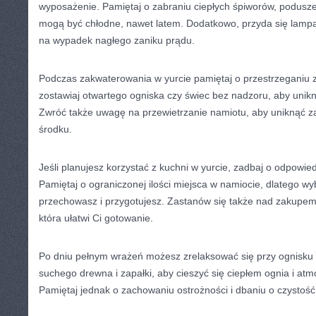
⁤wyposażenie. Pamiętaj o ‌zabraniu ciepłych śpiworów,‍ podusz
mogą‌ być ​chłodne, nawet latem. ​Dodatkowo, ⁢przyda się lampa 
⁤na wypadek ⁤nagłego zaniku prądu.
Podczas ‍zakwaterowania w yurcie pamiętaj o⁢ przestrzeganiu
zostawiaj⁢ otwartego ogniska ​czy świec bez ⁣nadzoru, aby unikn
Zwróć także uwagę na ⁣przewietrzanie namiotu, aby uniknąć z
⁢środku.
Jeśli planujesz‍ korzystać z kuchni w yurcie, zadbaj o ⁣odpowie
Pamiętaj ⁤o ograniczonej ilości miejsca w namiocie, ⁣dlatego wyb
przechowasz ​i przygotujesz. Zastanów się także nad zakupem
która ułatwi ‌Ci⁤ gotowanie.
Po dniu pełnym⁤ wrażeń⁢ możesz zrelaksować się przy ⁣ognisku p
suchego drewna ‌i zapałki, aby cieszyć się ciepłem ognia i at
Pamiętaj jednak o zachowaniu ostrożności‍ i dbaniu o czystość