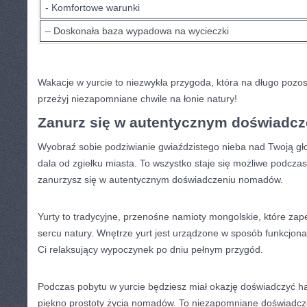
-⁤ Komfortowe warunki
– Doskonała baza wypadowa na‍ wycieczki
Wakacje w yurcie⁤ to⁤ niezwykła ⁣przygoda,⁤ która na długo ‌pozos
przeżyj⁤ niezapomniane chwile ​na łonie natury!
Zanurz się w‍ autentycznym doświad
Wyobraź sobie podziwianie gwiaździstego nieba nad Twoją ​gło
dala od ⁣zgiełku ‍miasta. To ⁢wszystko staje się możliwe podczas 
zanurzysz ⁤się w autentycznym‍ doświadczeniu nomadów.
Yurty to tradycyjne,⁤ przenośne namioty mongolskie, które za
sercu natury. ⁤Wnętrze ‌yurt jest urządzone w sposób funkcjonal
Ci relaksujący‍ wypoczynek po dniu pełnym przygód.
Podczas pobytu w yurcie ⁣będziesz⁢ miał okazję doświadczyć har
piękno‍ prostoty życia nomadów. To⁣ niezapomniane doświadczen