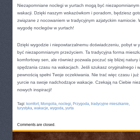
Niezapomniane noclegi ⁤w​ yurtach mogą ⁣być niezapomnianym
wakacji.‌ Dzięki naszym wskazówkom‍ i poradom,‌ będziesz go
związane⁢ z nocowaniem ​w tradycyjnym azjatyckim⁣ namiocie. ⁤W
⁤wygodę‍ noclegów⁣ w yurtach!
Dzięki wygodzie i niepowtarzalnemu doświadczeniu, pobyt w 
⁣być ‌niezapomnianym ⁤przeżyciem. Ta tradycyjna forma mieszka
komfortowy sen, ale​ również pozwala poczuć się bliżej⁢ natury
spędzania czasu na wakacjach. Jeśli ⁢szukasz oryginalnego i w
pewnością spełni⁢ Twoje oczekiwania.​ Nie trać więc czasu i już‌
yurcie na swoje nadchodzące⁣ wakacje. Czekają na Ciebie nie
​nowych inspiracji!
CATEGORIES:
TURYSTYKA, PODRÓŻE
Tagi:
komfort
,
Mongolia
,
noclegi
,
Przygoda
,
tradycyjne mieszkanie
,
turystyka
,
wakacje
,
wygoda
,
yurta
Comments are closed.