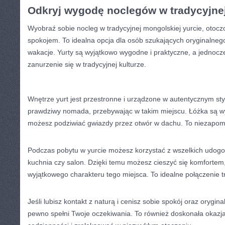
Odkryj wygodę noclegów w tradycyjnej
Wyobraź‍ sobie nocleg w tradycyjnej ​mongolskiej yurcie, otoczo
spokojem. To⁣ idealna ‍opcja dla osób szukających oryginalnego
wakacje. Yurty są⁣ wyjątkowo ⁢wygodne i praktyczne, a jednocz
⁤zanurzenie ⁣się w tradycyjnej kulturze.
Wnętrze ​yurt⁤ jest przestronne⁢ i urządzone w autentycznym sty
prawdziwy nomada,⁣ przebywając w takim ‍miejscu.⁢ Łóżka są 
możesz podziwiać ‍gwiazdy przez otwór w dachu. To niezapo
Podczas ⁤pobytu w⁢ yurcie możesz korzystać z wszelkich udogod
kuchnia czy salon. Dzięki temu⁣ możesz cieszyć się ⁣komfortem
wyjątkowego charakteru tego miejsca. To​ idealne połączenie t
Jeśli ⁤lubisz kontakt ​z naturą i ⁢cenisz sobie ‌spokój oraz orygin
⁣pewno spełni⁤ Twoje⁣ oczekiwania. ⁢To‍ również doskonała okazja