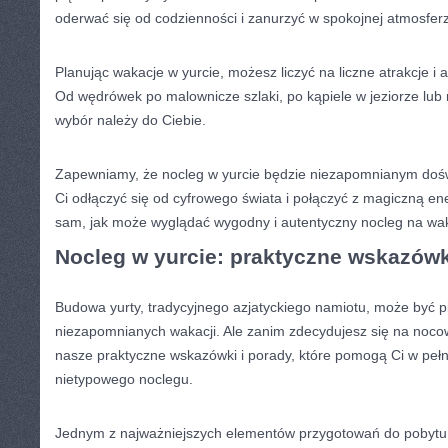
oderwać się od⁣ codzienności i zanurzyć w​ spokojnej‍ atmosfer
Planując wakacje w yurcie, możesz ⁤liczyć ‌na liczne atrakcje ‌i​
Od wędrówek po malownicze szlaki,⁤ po ‍kąpiele w ‌jeziorze lub ⁣r
‌wybór należy do Ciebie.
Zapewniamy, że nocleg w yurcie⁤ będzie niezapomnianym dośw
‌Ci odłączyć się od cyfrowego świata i połączyć z ​magiczną⁤ ene
sam, jak może‌ wyglądać wygodny i⁢ autentyczny nocleg na⁣ wa
Nocleg w⁣ yurcie: ⁤praktyczne wskazówki
Budowa⁢ yurty, tradycyjnego azjatyckiego ⁤namiotu,⁢ może być 
niezapomnianych wakacji. Ale zanim zdecydujesz się na nocow
nasze praktyczne ​wskazówki i porady, które⁢ pomogą Ci⁣ w peł
​nietypowego noclegu.
Jednym z najważniejszych elementów ‌przygotowań do pobytu‌ 