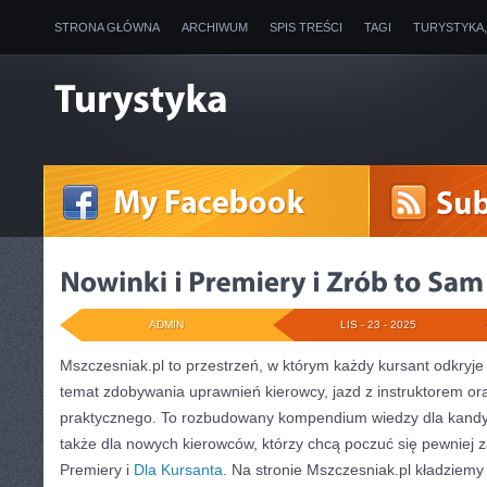
STRONA GŁÓWNA
ARCHIWUM
SPIS TREŚCI
TAGI
TURYSTYKA
ADMIN
LIS - 23 - 2025
Mszczesniak.pl to przestrzeń, w którym każdy kursant odkryj
temat zdobywania uprawnień kierowcy, jazd z instruktorem or
praktycznego. To rozbudowany kompendium wiedzy dla kandy
także dla nowych kierowców, którzy chcą poczuć się pewniej z
Premiery i
Dla Kursanta
. Na stronie Mszczesniak.pl kładziemy