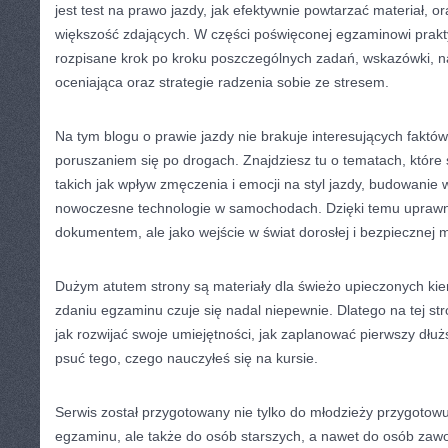
jest test na prawo jazdy, jak efektywnie powtarzać materiał, or
większość zdających. W części poświęconej egzaminowi prak
rozpisane krok po kroku poszczególnych zadań, wskazówki, 
oceniająca oraz strategie radzenia sobie ze stresem.
Na tym blogu o prawie jazdy nie brakuje interesujących fakt
poruszaniem się po drogach. Znajdziesz tu o tematach, które 
takich jak wpływ zmęczenia i emocji na styl jazdy, budowanie 
nowoczesne technologie w samochodach. Dzięki temu uprawnie
dokumentem, ale jako wejście w świat dorosłej i bezpiecznej m
Dużym atutem strony są materiały dla świeżo upieczonych ki
zdaniu egzaminu czuje się nadal niepewnie. Dlatego na tej st
jak rozwijać swoje umiejętności, jak zaplanować pierwszy dłużs
psuć tego, czego nauczyłeś się na kursie.
Serwis został przygotowany nie tylko do młodzieży przygotow
egzaminu, ale także do osób starszych, a nawet do osób za