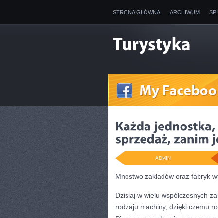
STRONA GŁÓWNA
ARCHIWUM
SP
ADMIN
Mnóstwo zakładów oraz fabryk w
Dzisiaj w wielu współczesnych z
rodzaju machiny, dzięki czemu ro