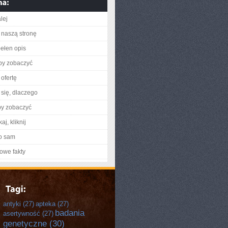
lej
naszą stronę
ełen opis
aby zobaczyć
ofertę
się, dlaczego
by zobaczyć
aj, kliknij
o sam
owe fakty
antyki
(27)
apteka
(27)
badania
asertywność
(27)
genetyczne
(30)