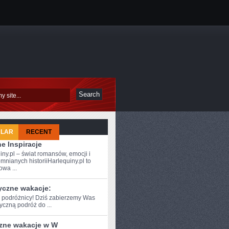
ULAR
RECENT
e Inspiracje
iny.pl – świat romansów, emocji i
mnianych historiiHarlequiny.pl to
owa ...
yczne wakacje:
e podróżnicy! Dziś zabierzemy Was
czną podróż do⁣ ...
zne wakacje w W