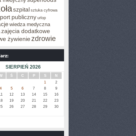
t medyczny
oła
szpital
sztuka cyfrowa
port publiczny
urlop
cje
wiedza medyczna
zajęcia dodatkowe
a
zdrowie
we żywienie
SIERPIEŃ 2026
W
Ś
C
P
S
N
1
2
4
5
6
7
8
9
11
12
13
14
15
16
18
19
20
21
22
23
25
26
27
28
29
30