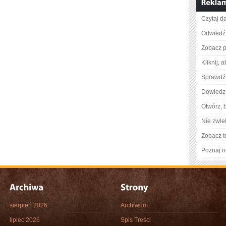
Czytaj da
Odwiedź 
Zobacz p
Kliknij, 
Sprawdź 
Dowiedz 
Otwórz, 
Nie zwlek
Zobacz t
Poznaj n
sierpień 2026
Archiwum
lipiec 2026
Spis Treści