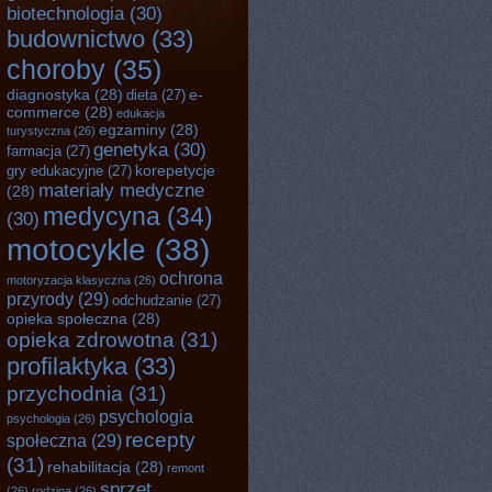
biotechnologia
(30)
budownictwo
(33)
choroby
(35)
diagnostyka
(28)
e-
dieta
(27)
commerce
(28)
edukacja
egzaminy
(28)
turystyczna
(26)
genetyka
(30)
farmacja
(27)
korepetycje
gry edukacyjne
(27)
materiały medyczne
(28)
medycyna
(34)
(30)
motocykle
(38)
ochrona
motoryzacja klasyczna
(26)
przyrody
(29)
odchudzanie
(27)
opieka społeczna
(28)
opieka zdrowotna
(31)
profilaktyka
(33)
przychodnia
(31)
psychologia
psychologia
(26)
recepty
społeczna
(29)
(31)
rehabilitacja
(28)
remont
sprzęt
(26)
rodzina
(26)