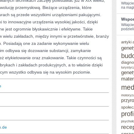
wanych technikach zaczęły powstawać już w XIX wieku,
Witajci
rewolucję przemysłową. Bieżące urządzenia, które
na magi
NA
rach są przede wszystkimi urządzeniami pakującymi.
SPRZEDAŻ,
Wspom
i to innowacyjne urządzenia wysokiej jakości, dzięki
Witajcie
ZANIM
 jest ogromnie błyskawicznie i efektywne. Takie
podzieli
JE
 wielu zakładach, między innymi w przetwórstwie, branży
antyki
ch. Posiadają one za zadanie wykonywanie wielu
SPRZEDA
genet
nim odbywa się dozowanie substancji, zamykanie
bud
ż etykietowanie oraz znakowanie. Takie czynności są
diagno
brykach i zakładach produkcyjnych, a to właśnie dzięki
turystyc
genet
ym wszystko odbywa się na wysokim poziomie.
mater
e
med
motoryz
przyr
społec
prof
psycholo
rece
n.de