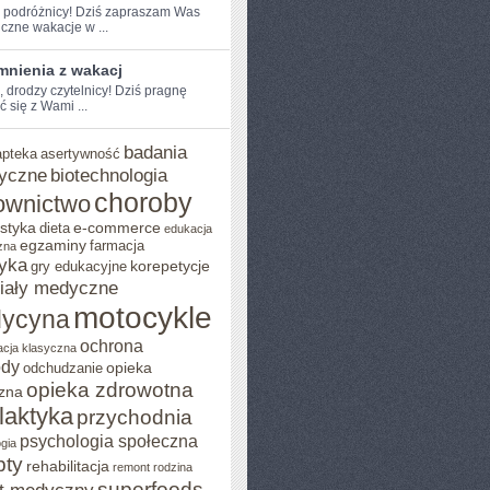
e podróżnicy! Dziś zapraszam Was
czne wakacje w ...
nienia z wakacj
, ⁣drodzy ‌czytelnicy! Dziś ​pragnę
ć się z Wami ...
badania
apteka
asertywność
yczne
biotechnologia
choroby
ownictwo
styka
e-commerce
dieta
edukacja
egzaminy
farmacja
zna
yka
korepetycje
gry edukacyjne
iały medyczne
motocykle
ycyna
ochrona
acja klasyczna
ody
opieka
odchudzanie
opieka zdrowotna
zna
ilaktyka
przychodnia
psychologia społeczna
gia
pty
rehabilitacja
remont
rodzina
superfoods