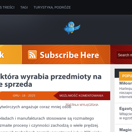
IS TREŚCI
TAGI
TURYSTYKA, PODRÓŻE
POP
Miłosn
Harlequ
niezapo
KAŻDA
GRU - 16 - 2025
MOŻLIWOŚĆ KOMENTOWANIA
internet
JEDNOSTKA,
ZOSTAŁA WYŁĄCZONA
ytwórczych angażuje coraz mniej osób
Egzot
KTÓRA
Witajci
akładach i manufakturach stosowane są rozmaitego
w egzoty
WYRABIA
zmaite procesy i czynności zachodzą o wiele prędzej.
Magic
PRZEDMIOTY