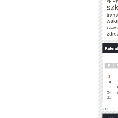
sprzę
szk
trans
waka
zabaw
zdro
P
3
10
17
24
31
« lip