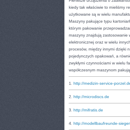
Pierwsze urządzenia o zaawanso
kiedy tak właściwie to mieliśmy 
użytkowane są w wielu manufaktu
Maszyny pakujące typu kartoniark
którym pakowanie przeprowadzane
maszyny znajdują zastosowanie w
elektronicznej oraz w wielu inny
procesów, między innymi dzięki 
pojedynczych opakowań, a równie
zwykłymi czynnościami w wielu fa
współczesnym maszynom pakując
1.
http://medizin-service-porzel.d
2.
http://microdiscs.de
3.
http://mifratis.de
4.
http://modellbaufreunde-siege