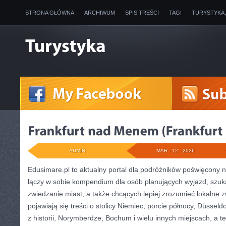
STRONA GŁÓWNA
ARCHIWUM
SPIS TREŚCI
TAGI
TURYSTYKA
ADMIN
MAR - 12 - 2026
Edusimare.pl to aktualny portal dla podróżników poświęcony 
łączy w sobie kompendium dla osób planujących wyjazd, szuka
zwiedzanie miast, a także chcących lepiej zrozumieć lokalne z
pojawiają się treści o stolicy Niemiec, porcie północy, Düsse
z historii, Norymberdze, Bochum i wielu innych miejscach, a