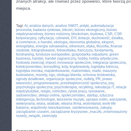
znanych atrakcji, ale również przez opowieści, które tworzą 
miejsca.
CATEGORIES:
TURYSTYKA, PODRÓŻE
Tagi:
AI
,
analiza danych
,
analiza SWOT
,
antyki
,
automatyzacja
procesów
,
badania rynkowe
,
bitcoin
,
biznes ekologiczny
,
biznes
międzynarodowy
,
biznes rodzinny
,
blockchain
,
budowa
,
CSR
,
CSR
korporacyjny
,
cyfryzacja
,
człowiek
,
DIY
,
dotacje
,
duchowość
,
działka
,
e-commerce
,
e-handel
,
ekologia
,
ekonomia globalna
,
eksport
,
energetyka
,
energia odnawialna
,
ethereum
,
etyka
,
filozofia
,
finanse
osobiste
,
fotografowanie
,
fotowoltaika
,
franczyza
,
fundamenty
,
fundraising
,
fundusze europejskie
,
gospodarka odpadami
,
green
business
,
handel
,
handel zagraniczny
,
hobby
,
hobby artystyczne
,
hodowla zwierząt
,
import
,
innowacje społeczne
,
integracja społeczna
,
kolekcjonerstwo
,
konsulting
,
koty
,
kryptowaluty
,
logistyka lotnicza
,
logistyka morska
,
majsterkowanie
,
małżeństwo
,
marki
,
maszyny
budowlane
,
monety
,
ngo
,
obsługa klienta
,
ochrona środowiska
,
ogrody działkowe
,
organizacje społeczne
,
outlety
,
PR
,
prawo
własności
,
programowanie
,
przedsiębiorczość społeczna
,
psy
,
psychologia społeczna
,
psychoterapia
,
recykling
,
rekrutacja IT
,
relacje
międzyludzkie
,
religie
,
rolnictwo
,
rynek pracy
,
rysowanie
,
sadownictwo
,
sklepy online
,
społeczeństwo
,
startup
,
sztuczna
inteligencja
,
technologie
,
tworzenie muzyki
,
uprawa roślin
,
warzywnik
,
weterynaria
,
wiara
,
wiatraki
,
własna firma
,
wolontariat
,
work-life
balance
,
wspólnoty mieszkaniowe
,
zainteresowania
,
zakupy
,
zarządzanie czasem
,
zarządzanie kryzysowe
,
znaczki
,
zrównoważony
rozwój
,
związki
,
zwierzęta