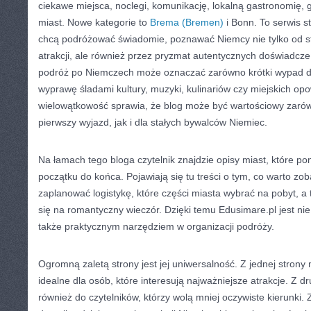
ciekawe miejsca, noclegi, komunikację, lokalną gastronomię, ga
miast. Nowe kategorie to
Brema (Bremen)
i Bonn. To serwis s
chcą podróżować świadomie, poznawać Niemcy nie tylko od st
atrakcji, ale również przez pryzmat autentycznych doświadcze
podróż po Niemczech może oznaczać zarówno krótki wypad do 
wyprawę śladami kultury, muzyki, kulinariów czy miejskich opo
wielowątkowość sprawia, że blog może być wartościowy zaró
pierwszy wyjazd, jak i dla stałych bywalców Niemiec.
Na łamach tego bloga czytelnik znajdzie opisy miast, które 
początku do końca. Pojawiają się tu treści o tym, co warto zob
zaplanować logistykę, które części miasta wybrać na pobyt, a 
się na romantyczny wieczór. Dzięki temu Edusimare.pl jest nie
także praktycznym narzędziem w organizacji podróży.
Ogromną zaletą strony jest jej uniwersalność. Z jednej strony
idealne dla osób, które interesują najważniejsze atrakcje. Z dru
również do czytelników, którzy wolą mniej oczywiste kierunki. 