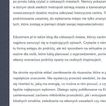
po prostu lubią czytać o ciekawych miastach. Niemcy pokazane
w którym obok wielkich metropolii istnieją miasta o kameraln
nowoczesnych dzielnic można odkrywać historyczne centra. T
podróżowania uważniej, do wybierania miejsc nie tylko znanyc
tych, które zostają w pamięci dzięki swojej niepowtarzalności.
Edusimare.pl to także blog dla ciekawych świata, którzy zani
najpierw zanurzyć się w inspirujących opisach. Czytanie o ni
tu formą wstępu do podróży, ale też sposobem na wirtualne z
ważne dla osób, które lubią planować z wyprzedzeniem, poró
własny scenariusz podróży oparty na realnych inspiracjach.
Na stronie wyraźnie widać zamiłowanie do niuansów, które w
największe znaczenie. Nie wystarczy przecież wiedzieć, że dan
się również to, jaką ma energię, co można w nim poczuć, z czy
będzie najlepszym wyborem. Dlatego opisy publikowane na E
zainteresować zarówno miłośników przeszłości, jak i entuzjas
lokalnych smaków, zwiedzania na własnych zasadach czy nieoc