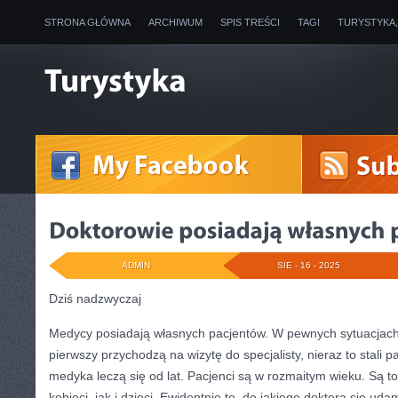
STRONA GŁÓWNA
ARCHIWUM
SPIS TREŚCI
TAGI
TURYSTYKA
ADMIN
SIE - 16 - 2025
Dziś nadzwyczaj
Medycy posiadają własnych pacjentów. W pewnych sytuacjach 
pierwszy przychodzą na wizytę do specjalisty, nieraz to stali p
medyka leczą się od lat. Pacjenci są w rozmaitym wieku. Są 
kobieci, jak i dzieci. Ewidentnie to, do jakiego doktora się uda