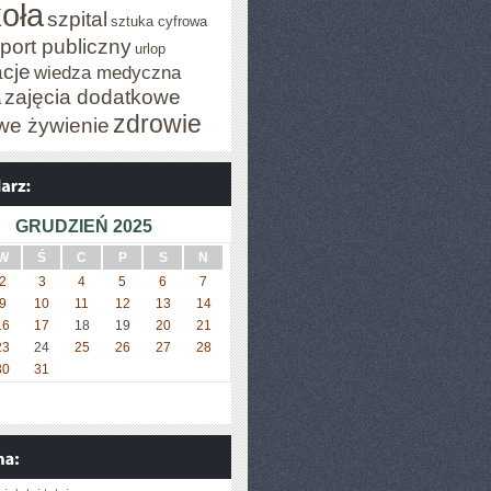
oła
szpital
sztuka cyfrowa
port publiczny
urlop
cje
wiedza medyczna
zajęcia dodatkowe
a
zdrowie
we żywienie
GRUDZIEŃ 2025
W
Ś
C
P
S
N
2
3
4
5
6
7
9
10
11
12
13
14
16
17
18
19
20
21
23
24
25
26
27
28
30
31