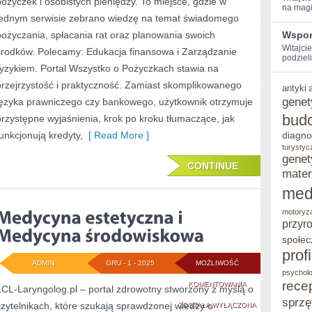
pożyczek i osobistych pieniędzy. To miejsce, gdzie w
I
na magi
jednym serwisie zebrano wiedzę na temat świadomego
KREDYTY
pożyczania, spłacania rat oraz planowania swoich
Wspom
KONSUMENCKIE
Witajcie
środków. Polecamy: Edukacja finansowa i Zarządzanie
podzieli
ryzykiem. Portal Wszystko o Pożyczkach stawia na
przejrzystość i praktyczność. Zamiast skomplikowanego
antyki
genet
języka prawniczego czy bankowego, użytkownik otrzymuje
bud
przystępne wyjaśnienia, krok po kroku tłumaczące, jak
funkcjonują kredyty,
[ Read More ]
diagno
turystyc
genet
CONTINUE
mater
med
motoryz
przyr
społec
prof
ADMIN
GRU - 1 - 2025
MOŻLIWOŚĆ
psycholo
rece
MEDYCYNA
KOMENTOWANIA
LCL-Laryngolog.pl – portal zdrowotny stworzony z myślą o
sprzę
czytelnikach, które szukają sprawdzonej wiedzy o
ESTETYCZNA
ZOSTAŁA WYŁĄCZONA