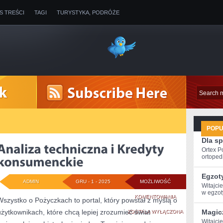
IS TREŚCI
TAGI
TURYSTYKA, PODRÓŻE
POP
Dla s
Ortex P
ortopedi
Egzot
ADMIN
GRU - 1 - 2025
MOŻLIWOŚĆ
Witajci
w egzoty
ANALIZA
KOMENTOWANIA
Wszystko o Pożyczkach to portal, który powstał z myślą o
użytkownikach, które chcą lepiej zrozumieć świat
TECHNICZNA
Magic
ZOSTAŁA WYŁĄCZONA
Witajci