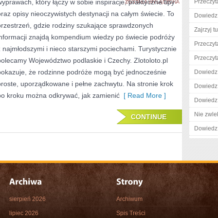
wyprawach, który łączy w sobie inspiracje, praktyczne tipy
OPOLSKIE
Przeczyta
ZOSTAŁA WYŁĄCZONA
oraz opisy nieoczywistych destynacji na całym świecie. To
Dowiedz 
I
przestrzeń, gdzie rodziny szukające sprawdzonych
Zajrzyj tu
BUŁGARIA
informacji znajdą kompendium wiedzy po świecie podróży
Przeczyt
z najmłodszymi i nieco starszymi pociechami. Turystycznie
Przeczyta
polecamy Województwo podlaskie i Czechy. Zlotoloto.pl
pokazuje, że rodzinne podróże mogą być jednocześnie
Dowiedz 
proste, uporządkowane i pełne zachwytu. Na stronie krok
Dowiedz 
po kroku można odkrywać, jak zamienić
[ Read More ]
Dowiedz 
Nie zwlek
CONTINUE
Dowiedz 
sierpień 2026
Archiwum
lipiec 2026
Spis Treści