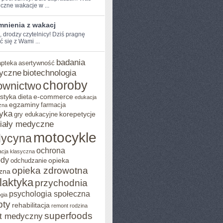
czne wakacje w ...
nienia z wakacj
, ⁣drodzy ‌czytelnicy! Dziś ​pragnę
ć się z Wami ...
badania
apteka
asertywność
yczne
biotechnologia
choroby
ownictwo
styka
e-commerce
dieta
edukacja
egzaminy
farmacja
zna
yka
korepetycje
gry edukacyjne
iały medyczne
motocykle
ycyna
ochrona
acja klasyczna
ody
opieka
odchudzanie
opieka zdrowotna
zna
ilaktyka
przychodnia
psychologia społeczna
gia
pty
rehabilitacja
remont
rodzina
superfoods
t medyczny