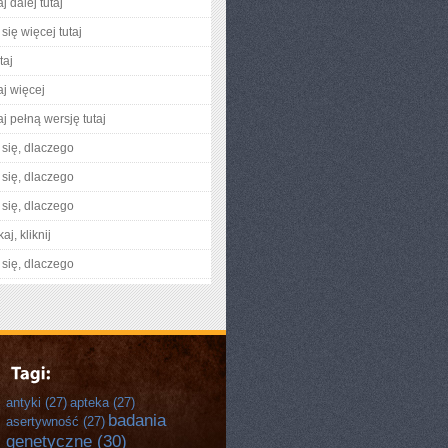
j dalej tutaj
się więcej tutaj
taj
aj więcej
j pełną wersję tutaj
się, dlaczego
się, dlaczego
się, dlaczego
aj, kliknij
się, dlaczego
antyki
(27)
apteka
(27)
badania
asertywność
(27)
genetyczne
(30)