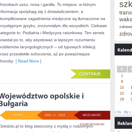
szk
chorobach uszu, nosa i gardła. To miejsce, w którym
I
informacja spotykają się z doświadczeniem, a
trans
MEDYCYNA
waka
skomplikowane zagadnienia medyczne są tłumaczone na
ŚRODOWISKOWA
przystępnym języku, zrozumiałym dla wszystkich. Ciekawe
zabaw
kategorie to: Pediatria i Medycyna ratunkowa. Ten serwis
zdro
powstał po to, aby asystować w lepszym rozumieniu
problemów laryngologicznych – od typowych infekcji,
przez przewlekłe schorzenia, aż po poważniejsze
choroby
[ Read More ]
P
CONTINUE
1
8
15
22
29
« lis
sty »
ADMIN
GRU - 1 - 2025
MOŻLIWOŚĆ
WOJEWÓDZTWO
KOMENTOWANIA
Zlotoloto.pl to blog stworzony z myślą o rodzinnych