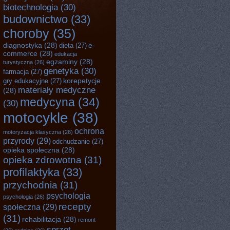
biotechnologia
(30)
budownictwo
(33)
choroby
(35)
diagnostyka
(28)
e-
dieta
(27)
commerce
(28)
edukacja
egzaminy
(28)
turystyczna
(26)
genetyka
(30)
farmacja
(27)
korepetycje
gry edukacyjne
(27)
materiały medyczne
(28)
medycyna
(34)
(30)
motocykle
(38)
ochrona
motoryzacja klasyczna
(26)
przyrody
(29)
odchudzanie
(27)
opieka społeczna
(28)
opieka zdrowotna
(31)
profilaktyka
(33)
przychodnia
(31)
psychologia
psychologia
(26)
recepty
społeczna
(29)
(31)
rehabilitacja
(28)
remont
sprzęt