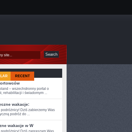
ULAR
RECENT
portowców
oland – wszechstronny portal o
i, rehabilitacji i świadomym ...
yczne wakacje:
e podróżnicy! Dziś zabierzemy Was
czną podróż do⁣ ...
zne wakacje w W
e podróżnicy! Dziś zapraszam Was